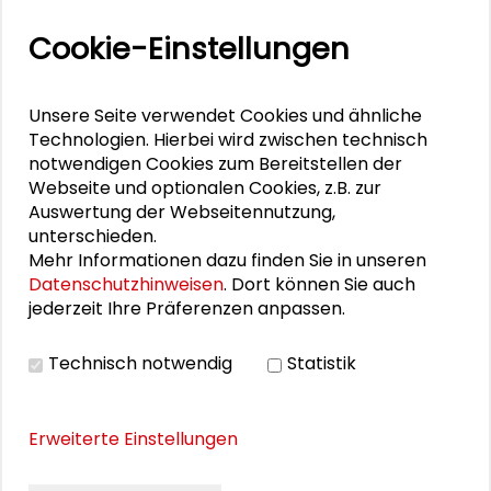
Aktuelle
Cookie-Einstellungen
Veranstaltungen
11. Internationale Waldkunstkonferenz
Unsere Seite verwendet Cookies und ähnliche
"Demokratischer Wald"
Technologien. Hierbei wird zwischen technisch
notwendigen Cookies zum Bereitstellen der
Webseite und optionalen Cookies, z.B. zur
Schlüsseltexte für die Wirtschaft von morgen
Auswertung der Webseitennutzung,
unterschieden.
Zusammen mehr erreichen – Zukunftsbündnis im
Mehr Informationen dazu finden Sie in unseren
Dialog
Datenschutzhinweisen
. Dort können Sie auch
jederzeit Ihre Präferenzen anpassen.
Schader-Festival 2026
Technisch notwendig
Statistik
25. Runder Tisch Wissenschaftsstadt Darmstadt
Erweiterte Einstellungen
DOWNLOADS