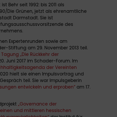
t Behr seit 1992: bis 2011 als
90/Die Grünen, jetzt als ehrenamtliche
tadt Darmstadt. Sie ist
rüfungsausschussvorsitzende des
rnehmens.
enen Expertenrunden sowie am
r-Stiftung am 29. November 2013 teil.
r
Tagung „Die Rückkehr der
0. Juni 2017 im Schader-Forum. Im
hhaltigkeitsagenda der Vereinten
020 hielt sie einen Impulsvortrag und
spräch teil. Sie war Impulsgeberin
sungen entwickeln und erproben“
am 17.
dprojekt
„Governance der
einen und mittleren hessischen
klungsmöglichkeiten“
der Institut für