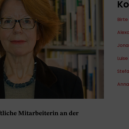
Ko
Birt
Alex
Jona
Luise
Stef
Anna
tliche Mitarbeiterin an der