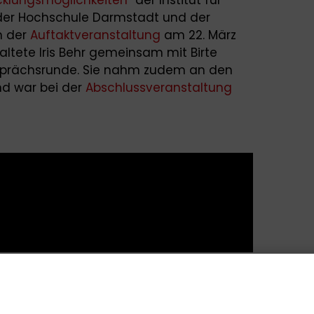
er Hochschule Darmstadt und der
n der
Auftaktveranstaltung
am 22. März
tete Iris Behr gemeinsam mit Birte
esprächsrunde. Sie nahm zudem an den
nd war bei der
Abschlussveranstaltung