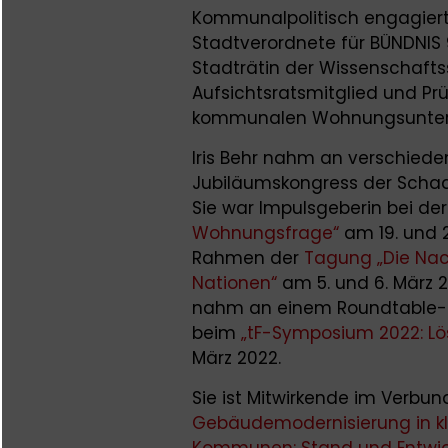
Kommunalpolitisch engagiert is
Stadtverordnete für BÜNDNIS 
Stadträtin der Wissenschaftss
Aufsichtsratsmitglied und P
kommunalen Wohnungsunte
Iris Behr nahm an verschied
Jubiläumskongress der Schade
Sie war Impulsgeberin bei de
Wohnungsfrage“
am 19. und 2
Rahmen der
Tagung „Die Nac
Nationen“
am 5. und 6. März 2
nahm an einem Roundtable-Ge
beim
„tF-Symposium 2022: Lö
März 2022.
Sie ist Mitwirkende im Verbun
Gebäudemodernisierung in kl
Kommunen: Stand und Entwic