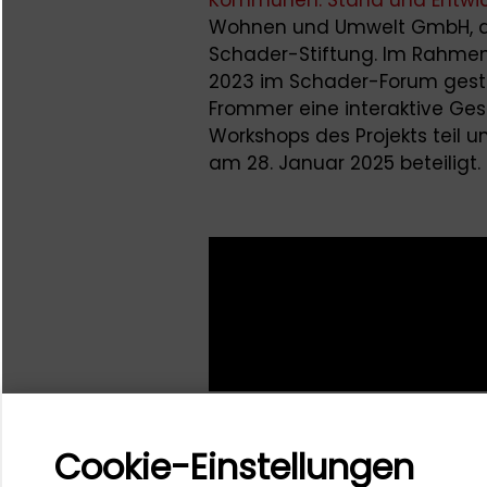
Wohnen und Umwelt GmbH, d
Schader-Stiftung. Im Rahme
2023 im Schader-Forum gestal
Frommer eine interaktive G
Workshops des Projekts teil u
am 28. Januar 2025 beteiligt.
Cookie-Einstellungen