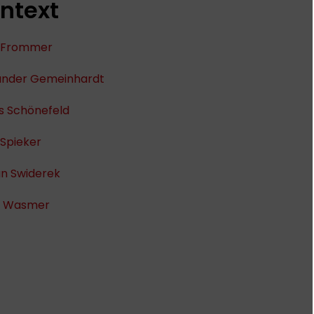
ntext
e Frommer
ander Gemeinhardt
s Schönefeld
 Spieker
an Swiderek
 Wasmer