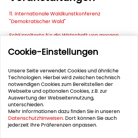
11. Internationale Waldkunstkonferenz
"Demokratischer Wald"
Schlüsseltexte für die Wirtschaft von morgen
Zusammen mehr erreichen – Zukunftsbündnis im
Cookie-Einstellungen
Dialog
Schader-Festival 2026
Unsere Seite verwendet Cookies und ähnliche
Technologien. Hierbei wird zwischen technisch
notwendigen Cookies zum Bereitstellen der
25. Runder Tisch Wissenschaftsstadt Darmstadt
Webseite und optionalen Cookies, z.B. zur
Auswertung der Webseitennutzung,
unterschieden.
DOWNLOADS
Mehr Informationen dazu finden Sie in unseren
Datenschutzhinweisen
. Dort können Sie auch
jederzeit Ihre Präferenzen anpassen.
Tagungsprogramm "Die Rückkehr der
Wohnungsfrage. Ansätze und