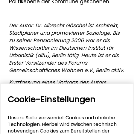
Politikebene der Kommune geschehen.
Der Autor: Dr. Albrecht Göschel ist Architekt,
Stadtplaner und promovierter Soziologe. Bis
zu seiner Pensionierung 2006 war er als
Wissenschaftler im Deutschen Institut für
Urbanistik (difu), Berlin tätig. Heute ist er als
Erster Vorsitzender des Forums
Gemeinschaftliches Wohnen e.V., Berlin aktiv.
Kurzfassung eines Vortrags des Autors,
gehalten am 25.09.2010 im Schader-Forum,
Cookie-Einstellungen
Darmstadt
Unsere Seite verwendet Cookies und ähnliche
Mehr zum Thema
Technologien. Hierbei wird zwischen technisch
notwendigen Cookies zum Bereitstellen der