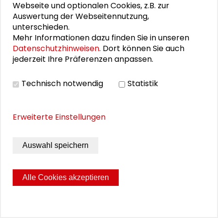
Webseite und optionalen Cookies, z.B. zur
Verleihung des Schader-Preises 2025 an Prof. Dr.
Auswertung der Webseitennutzung,
Martina Löw
unterschieden.
Mehr Informationen dazu finden Sie in unseren
Gemeinschaftliches Wohnen - eine Einführung
Datenschutzhinweisen
. Dort können Sie auch
jederzeit Ihre Präferenzen anpassen.
Potentiale und Anforderungen
gemeinschaftlichen Wohnens
Technisch notwendig
Statistik
Rahmenbedingungen für gemeinschaftliche
Wohnprojekte
Erweiterte Einstellungen
Wohnungswirtschaftliches Gespräch
Auswahl speichern
PUBLIKATIONEN
Alle Cookies akzeptieren
Konversion in Darmstadt. Fachforen