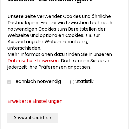
Rendite durch Wohnen und Leben.
Potentiale gemeinschaftlicher
Unsere Seite verwendet Cookies und ähnliche
Wohnformen
Technologien. Hierbei wird zwischen technisch
notwendigen Cookies zum Bereitstellen der
Gemeinschaften bauen. Neue
Webseite und optionalen Cookies, z.B. zur
Wohnformen im Bestand und Neubau
Auswertung der Webseitennutzung,
unterschieden.
Mehr Informationen dazu finden Sie in unseren
Gemeinschaften bauen. Veränderte
Datenschutzhinweisen
. Dort können Sie auch
Gesellschaft – neue Wohnformen
jederzeit Ihre Präferenzen anpassen.
Wohnen – Neues wagen
Technisch notwendig
Statistik
Erweiterte Einstellungen
THEMEN ZU DIESEM BEITRAG
Auswahl speichern
Stadtentwicklung und Wohnen