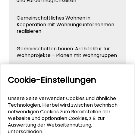
und Fördermöglichkeiten
Gemeinschaftliches Wohnen in
Kooperation mit Wohnungsunternehmen
realisieren
Gemeinschaften bauen. Architektur für
Wohnprojekte – Planen mit Wohngruppen
Rendite durch Wohnen und Leben.
Cookie-Einstellungen
Potentiale gemeinschaftlicher
Wohnformen
Unsere Seite verwendet Cookies und ähnliche
Gemeinschaften bauen. Neue
Technologien. Hierbei wird zwischen technisch
Wohnformen im Bestand und Neubau
notwendigen Cookies zum Bereitstellen der
Webseite und optionalen Cookies, z.B. zur
Auswertung der Webseitennutzung,
Gemeinschaften bauen. Veränderte
unterschieden.
Gesellschaft – neue Wohnformen