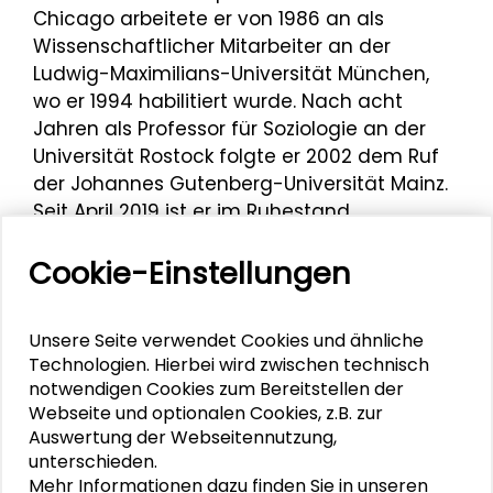
Chicago arbeitete er von 1986 an als
Wissenschaftlicher Mitarbeiter an der
Ludwig-Maximilians-Universität München,
wo er 1994 habilitiert wurde. Nach acht
Jahren als Professor für Soziologie an der
Universität Rostock folgte er 2002 dem Ruf
der Johannes Gutenberg-Universität Mainz.
Seit April 2019 ist er im Ruhestand.
Preisendörfer war für die Johannes
Cookie-Einstellungen
Gutenberg-Universität Mainz
Kooperationspartner der Schader-Stiftung
bei der
Tagung „Umweltbelastungen und
Unsere Seite verwendet Cookies und ähnliche
Technologien. Hierbei wird zwischen technisch
Umweltgerechtigkeit in Ballungsräumen“
, die
notwendigen Cookies zum Bereitstellen der
am 21. und 22. März 2019 im Schader-Forum
Webseite und optionalen Cookies, z.B. zur
stattfand.
Auswertung der Webseitennutzung,
unterschieden.
Mehr Informationen dazu finden Sie in unseren