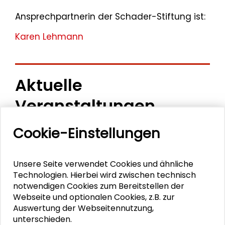
Ansprechpartnerin der Schader-Stiftung ist:
Karen Lehmann
Aktuelle
Veranstaltungen
Cookie-Einstellungen
11. Internationale Waldkunstkonferenz
"Demokratischer Wald"
Unsere Seite verwendet Cookies und ähnliche
Schlüsseltexte für die Wirtschaft von morgen
Technologien. Hierbei wird zwischen technisch
notwendigen Cookies zum Bereitstellen der
Zusammen mehr erreichen – Zukunftsbündnis im
Webseite und optionalen Cookies, z.B. zur
Dialog
Auswertung der Webseitennutzung,
unterschieden.