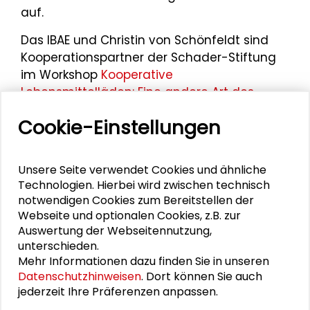
auf.
Das IBAE und Christin von Schönfeldt sind
Kooperationspartner der Schader-Stiftung
im Workshop
Kooperative
Lebensmittelläden: Eine andere Art des
Einkaufens möglich machen
im Rahmen der
Cookie-Einstellungen
Darmstädter Tage der Transformation 2025
.
Unsere Seite verwendet Cookies und ähnliche
Technologien. Hierbei wird zwischen technisch
Personen im Kontext
notwendigen Cookies zum Bereitstellen der
Webseite und optionalen Cookies, z.B. zur
Matthias Kasper
Auswertung der Webseitennutzung,
unterschieden.
Mehr Informationen dazu finden Sie in unseren
Clara Menke
Datenschutzhinweisen
. Dort können Sie auch
jederzeit Ihre Präferenzen anpassen.
Kristina Gruber