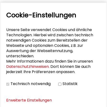
25. Runder Tisch Wissenschaftsstadt Darmstadt
Cookie-Einstellungen
PERSONEN IM KONTEXT
Unsere Seite verwendet Cookies und ähnliche
Technologien. Hierbei wird zwischen technisch
Dominik Gager
notwendigen Cookies zum Bereitstellen der
Webseite und optionalen Cookies, z.B. zur
Michael Kolmer
Auswertung der Webseitennutzung,
unterschieden.
Mehr Informationen dazu finden Sie in unseren
Datenschutzhinweisen
. Dort können Sie auch
jederzeit Ihre Präferenzen anpassen.
BILDERGALERIE
Technisch notwendig
Statistik
Impressionen
Erweiterte Einstellungen