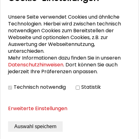
Tagungsfilm zum Großen Konvent
22. Runder Tisch Wissenschaftsstadt Darmstadt
Unsere Seite verwendet Cookies und ähnliche
Technologien. Hierbei wird zwischen technisch
Gemeinsamer Aufruf zur Bundestagswahl am 23.
notwendigen Cookies zum Bereitstellen der
Februar
Webseite und optionalen Cookies, z.B. zur
Auswertung der Webseitennutzung,
unterschieden.
Mehr Informationen dazu finden Sie in unseren
PERSONEN IM KONTEXT
Datenschutzhinweisen
. Dort können Sie auch
jederzeit Ihre Präferenzen anpassen.
Armin Schäfer
Technisch notwendig
Statistik
Claudia Ritzi
Erweiterte Einstellungen
THEMEN ZU DIESEM BEITRAG
Auswahl speichern
Kommunikation und Kultur