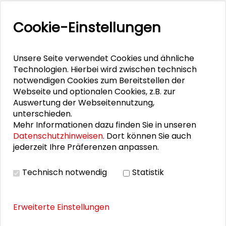
Schader-Festival 2026
Cookie-Einstellungen
25. Runder Tisch Wissenschaftsstadt Darmstadt
Unsere Seite verwendet Cookies und ähnliche
Technologien. Hierbei wird zwischen technisch
PERSONEN IM KONTEXT
notwendigen Cookies zum Bereitstellen der
Webseite und optionalen Cookies, z.B. zur
Hanno Benz
Auswertung der Webseitennutzung,
unterschieden.
Tanja Brühl
Mehr Informationen dazu finden Sie in unseren
Datenschutzhinweisen
. Dort können Sie auch
Alexander Gemeinhardt
jederzeit Ihre Präferenzen anpassen.
Simon Plum
Technisch notwendig
Statistik
Erweiterte Einstellungen
BILDERGALERIE