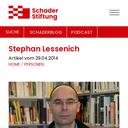
SUCHE
SCHADERBLOG
PODCAST
Stephan Lessenich
Artikel vom 29.04.2014
HOME
/
PERSONEN