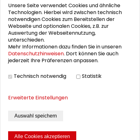
Unsere Seite verwendet Cookies und ähnliche
Schlüsseltexte für die Wirtschaft von morgen
Technologien. Hierbei wird zwischen technisch
notwendigen Cookies zum Bereitstellen der
Zusammen mehr erreichen – Zukunftsbündnis im
Webseite und optionalen Cookies, z.B. zur
Dialog
Auswertung der Webseitennutzung,
unterschieden.
Schader-Festival 2026
Mehr Informationen dazu finden Sie in unseren
Datenschutzhinweisen
. Dort können Sie auch
25. Runder Tisch Wissenschaftsstadt Darmstadt
jederzeit Ihre Präferenzen anpassen.
Technisch notwendig
Statistik
PERSONEN IM KONTEXT
Erweiterte Einstellungen
Alexander Gemeinhardt
Anne Schreiter
Auswahl speichern
Alle Cookies akzeptieren