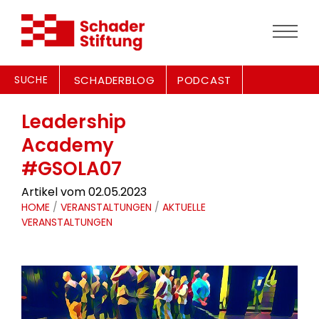
SUCHE
SCHADERBLOG
PODCAST
Leadership
Academy
#GSOLA07
Artikel vom 02.05.2023
HOME
/
VERANSTALTUNGEN
/
AKTUELLE
VERANSTALTUNGEN