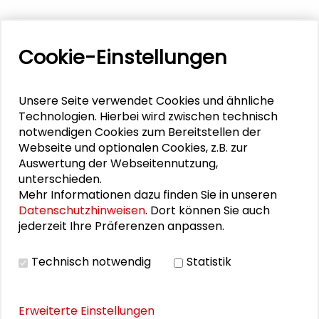
PERSONEN IM KONTEXT
Cookie-Einstellungen
Wolf Lepenies
Unsere Seite verwendet Cookies und ähnliche
Technologien. Hierbei wird zwischen technisch
PUBLIKATIONEN
notwendigen Cookies zum Bereitstellen der
Webseite und optionalen Cookies, z.B. zur
Auswertung der Webseitennutzung,
Die Praxis der
unterschieden.
Gesellschaftswissenschaften. 30 Jahre
Mehr Informationen dazu finden Sie in unseren
Schader-Stiftung
Datenschutzhinweisen
. Dort können Sie auch
jederzeit Ihre Präferenzen anpassen.
Technisch notwendig
Statistik
THEMEN ZU DIESEM BEITRAG
Erweiterte Einstellungen