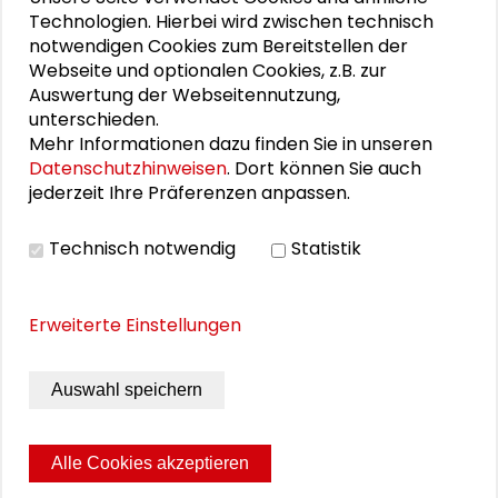
Mehr zum Thema
Technologien. Hierbei wird zwischen technisch
notwendigen Cookies zum Bereitstellen der
Webseite und optionalen Cookies, z.B. zur
Ein energiegeladener Start in Darmstadt
Auswertung der Webseitennutzung,
unterschieden.
Stein für Stein
Mehr Informationen dazu finden Sie in unseren
Datenschutzhinweisen
. Dort können Sie auch
Frühlingsgefühle
jederzeit Ihre Präferenzen anpassen.
Die Stadt im Wandel weiterdenken
Technisch notwendig
Statistik
Der Campus wird zur Bühne
Erweiterte Einstellungen
THEMEN ZU DIESEM BEITRAG
Auswahl speichern
Kommunikation und Kultur
editorial_p
Alle Cookies akzeptieren
Schader-News