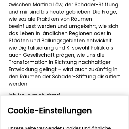
zwischen Martina Löw, der Schader-Stiftung
und mir sind bis heute geblieben. Die Frage,
wie soziale Praktiken von Räumen
beeinflusst werden und umgekehrt, wie sich
das Leben in ländlichen Regionen oder in
Städten und Ballungsgebieten entwickelt,
wie Digitalisierung und KI sowohl Politik als
auch Gesellschaft prägen, wie uns die
Transformation in Richtung nachhaltiger
Entwicklung gelingt – wird auch zukünftig in
den Räumen der Schader-Stiftung diskutiert
werden.
Ich freue mich drauf!
Prof. Dr. Michèle Bernhard
Cookie-Einstellungen
Unsere Seite verwendet Cookies und ähnliche