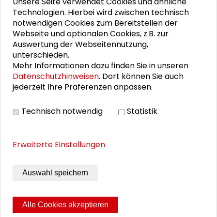
Unsere Seite verwendet Cookies und ähnliche
Technologien. Hierbei wird zwischen technisch
Programmflyer
notwendigen Cookies zum Bereitstellen der
Impuls von Barbara Levi-Wach
Webseite und optionalen Cookies, z.B. zur
Auswertung der Webseitennutzung,
Impuls von Peter Kreisl
unterschieden.
Impuls von Katharina Neubauer
Mehr Informationen dazu finden Sie in unseren
Datenschutzhinweisen
. Dort können Sie auch
Impuls von Monika Graß
jederzeit Ihre Präferenzen anpassen.
Impuls von Manuel Bittorf
Technisch notwendig
Statistik
Impuls von Natalie Scheck
Erweiterte Einstellungen
BILDERGALERIE
Auswahl speichern
Bildergalerie
Alle Cookies akzeptieren