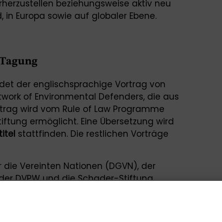
herzustellen beziehungsweise aktiv neu
, in Europa sowie auf globaler Ebene.
 Tagung
ldet der englischsprachige Vortrag von
Network of Environmental Defenders, die aus
Beitrag wird vom Rule of Law Programme
ftung ermöglicht. Eine Übersetzung wird
itel
stattfinden. Die restlichen Vorträge
r die Vereinten Nationen (DGVN), der
 der DVPW und die Schader-Stiftung
olitisch Aktive, Vertreter*innen aus
eren Praxis-Organisationen zur
ber 2026 ein. Die Tagung wird hybrid