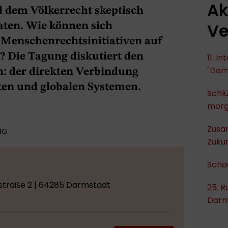
Ak
 dem Völkerrecht skeptisch
Ve
ten. Wie können sich
 Menschenrechtsinitiativen auf
? Die Tagung diskutiert den
11. I
"Dem
n: der direkten Verbindung
ten und globalen Systemen.
Schlü
mor
Zusa
NG
Zukun
Scha
straße 2 | 64285 Darmstadt
25. R
Darm