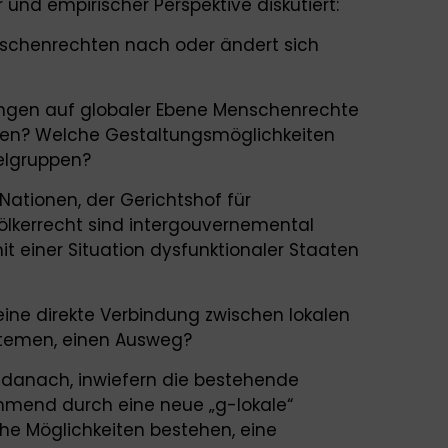
r und empirischer Perspektive diskutiert:
nschenrechten nach oder ändert sich
ungen auf globaler Ebene Menschenrechte
zen? Welche Gestaltungsmöglichkeiten
ielgruppen?
Nationen, der Gerichtshof für
lkerrecht sind intergouvernemental
it einer Situation dysfunktionaler Staaten
o eine direkte Verbindung zwischen lokalen
stemen, einen Ausweg?
 danach, inwiefern die bestehende
hmend durch eine neue „g-lokale“
che Möglichkeiten bestehen, eine