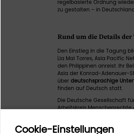
regelbasierte Ordnung wieder
zu gestalten – in Deutschland
Rund um die Details der
Den Einstieg in die Tagung bi
Lia Mai Torres, Asia Pacific 
den Philippinen anreist. Ihr 
Asia der Konrad-Adenauer-Sti
über
deutschsprachige Untert
finden auf Deutsch statt.
Die Deutsche Gesellschaft fü
Arbeitskreis Menschenrechte
laden Wissenschaftler*innen, p
Verwaltungen, NGOs und weit
Cookie-Einstellungen
Fachtagung wird am 11. Dezem