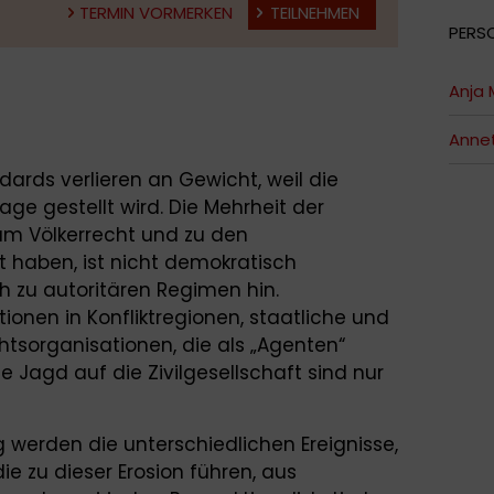
TERMIN VORMERKEN
TEILNEHMEN
PERS
Anja 
Annet
rds verlieren an Gewicht, weil die
ge gestellt wird. Die Mehrheit der
 zum Völkerrecht und zu den
 haben, ist nicht demokratisch
ch zu autoritären Regimen hin.
tionen in Konfliktregionen, staatliche und
tsorganisationen, die als „Agenten“
ie Jagd auf die Zivilgesellschaft sind nur
 werden die unterschiedlichen Ereignisse,
e zu dieser Erosion führen, aus