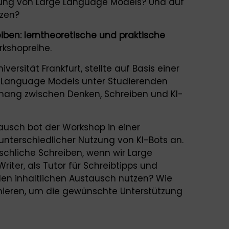
zung von Large Language Models? Und auf
tzen?
eiben: lerntheoretische und praktische
rkshopreihe.
ersität Frankfurt, stellte auf Basis einer
e Language Models unter Studierenden
ang zwischen Denken, Schreiben und KI-
usch bot der Workshop in einer
unterschiedlicher Nutzung von KI-Bots an.
chliche Schreiben, wenn wir Large
ter, als Tutor für Schreibtipps und
 den inhaltlichen Austausch nutzen? Wie
mieren, um die gewünschte Unterstützung