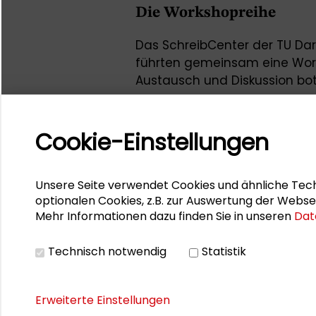
Die Workshopreihe
Das SchreibCenter der TU Da
führten gemeinsam eine Works
Austausch und Diskussion bot
ermöglichte: mit verschiede
und Schreibwerkzeugen – mal
Language Models.
Cookie-Einstellungen
Die Veranstaltungsreihe rich
verschiedener Disziplinen, die
Unsere Seite verwendet Cookies und ähnliche Tech
Tätigkeit, nämlich dem Schre
optionalen Cookies, z.B. zur Auswertung der Webse
Mehr Informationen dazu finden Sie in unseren
Dat
Technisch notwendig
Statistik
Ansprechpartnerin seitens de
Erweiterte Einstellungen