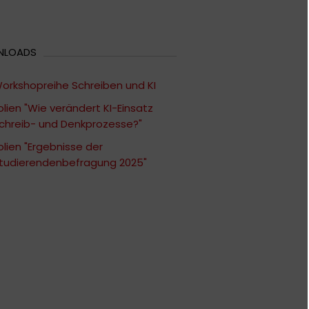
NLOADS
orkshopreihe Schreiben und KI
olien "Wie verändert KI-Einsatz
chreib- und Denkprozesse?"
olien "Ergebnisse der
tudierendenbefragung 2025"