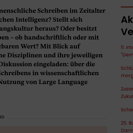
menschliche Schreiben im Zeitalter
Ak
hen Intelligenz? Stellt sich
Ve
angskultur heraus? Oder besitzt
en – ob handschriftlich oder mit
zbaren Wert? Mit Blick auf
11. I
"Dem
e Disziplinen und ihre jeweiligen
iskussion eingeladen: über die
Schlü
Schreibens in wissenschaftlichen
mor
 Nutzung von Large Language
Zusa
Zukun
Scha
NG
25. R
Darm