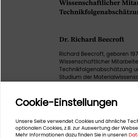
Wissenschaftlicher Mitar
Technikfolgenabschätzu
Dr. Richard Beecroft
Richard Beecroft, geboren 197
Wissenschaftlicher Mitarbeiter
Technikfolgenabschätzung u
Studium der Materialwissensc
Technischen Universität Dar
Universität Lüneburg. Richar
Cookie-Einstellungen
„Nachhaltigkeit und gesellsc
Institut für Technologie (KIT)
Schule der Nachhaltigkeit.
Unsere Seite verwendet Cookies und ähnliche Tech
Er war Impulsgeber bei der
Ja
optionalen Cookies, z.B. zur Auswertung der Webse
Mehr Informationen dazu finden Sie in unseren
Dat
Schader-Stiftung zum Thema 