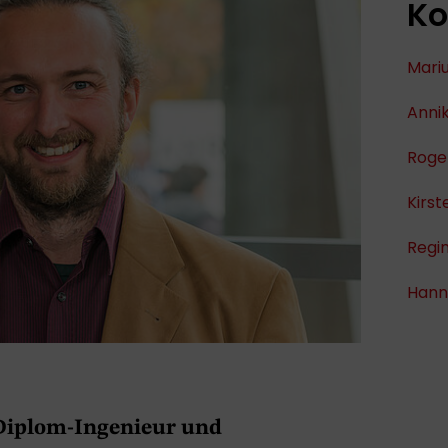
Ko
Mariu
Annik
Roge
Kirs
Regi
Hann
 Diplom-Ingenieur und