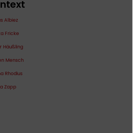
ntext
s Albiez
a Fricke
r Häußling
ten Mensch
na Rhodius
a Zapp