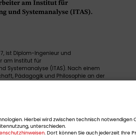
beiter am Institut für
ng und Systemanalyse (ITAS).
7,
ist Diplom-Ingenieur und
 am Institut für
nd Systemanalyse (ITAS). Nach einem
haft, Pädagogik und Philosophie an der
mstadt promovierte er an der Leuphana
d Beecroft gehört der Forschungsgruppe
haftliche Transformation“ am Karlsruher
 an und ist Geschäftsführer der Karlsruher
nologien. Hierbei wird zwischen technisch notwendigen 
hrestagung des Großen Konvents
der
itennutzung, unterschieden.
enschutzhinweisen
. Dort können Sie auch jederzeit Ihre
„Normalität als Experiment“ am 29.