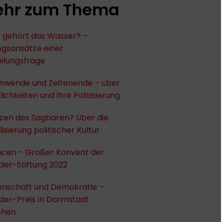
hr zum Thema
gehört das Wasser? –
ngsansätze einer
ilungsfrage
enwende und Zeitenende – über
lichkeiten und ihre Politisierung
zen des Sagbaren? Über die
isierung politischer Kultur
ncen – Großer Konvent der
der-Stiftung 2022
enschaft und Demokratie –
der-Preis in Darmstadt
ehen