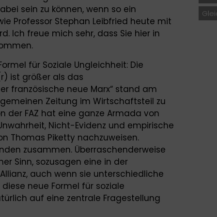
abei sein zu können, wenn so ein
Gle
wie Professor Stephan Leibfried heute mit
. Ich freue mich sehr, dass Sie hier in
lkommen.
Formel für Soziale Ungleichheit: Die
) ist größer als das
er französische neue Marx“ stand am
Allgemeinen Zeitung im Wirtschaftsteil zu
ion der FAZ hat eine ganze Armada von
 Unwahrheit, Nicht-Evidenz und empirische
von Thomas Piketty nachzuweisen.
fanden zusammen. Überraschenderweise
er Sinn, sozusagen eine in der
llianz, auch wenn sie unterschiedliche
 diese neue Formel für soziale
atürlich auf eine zentrale Fragestellung