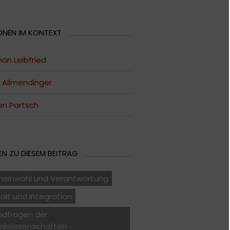
ONEN IM KONTEXT
an Leibfried
 Allmendinger
n Partsch
N ZU DIESEM BEITRAG
einwohl und Verantwortung
falt und Integration
ndfragen der
ialwissenschaften