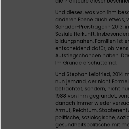
die Profiteure dieser beschrie
Und dieses, was von ihm besc
anderen Ebene auch etwas, w
Schader-Preisträgerin 2013, i
Soziale Herkunft, insbesonder
bildungsnahen, Familien ist 
entscheidend dafür, ob Mensc
Aufstiegschancen haben. Das
Im Grunde erschütternd.
Und Stephan Leibfried, 2014 
nun jemand, der nicht Formeln
betrachtet, sondern, nicht nu
1988 von ihm gegründet, son
danach immer wieder versucht
Armut, Reichtum, Staatenentwi
politische, soziologische, soz
gesundheitspolitische mit me