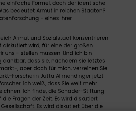
ne einfache Formel, doch der identische
as bedeutet Armut in reichen Staaten?
tenforschung - eines Ihrer
reich Armut und Sozialstaat konzentrieren.
diskutiert wird, für eine der großen
ir uns - stellen müssen. Und ich bin
 dankbar, dass sie, nachdem sie letztes
smarkt-, aber doch für mich, verzeihen Sie
rkt-Forscherin Jutta Allmendinger jetzt
orscher, ich weiß, dass Sie weit mehr
zeichnen. Ich finde, die Schader-Stiftung
 die Fragen der Zeit. Es wird diskutiert
esellschaft. Es wird diskutiert über die
 diese Entbindung und diese Erschöpfung
n Menschen zu sehen, die heute Abend
 allen Dingen bei den Menschen zu sehen,