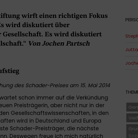
tiftung wirft einen richtigen Fokus
PERS
Es wird diskutiert über
Gesellschaft. Es wird diskutiert
Steph
lschaft.“
Von Jochen Partsch
Jutta
Joche
fstieg
ihung des Schader-Preises am 15. Mai 2014
THEME
t wartet schon immer auf die Verkündung
uen Preisträgerin, aber nicht nur in der
Gem
den Gesellschaftswissenschaften, in den
Viel
aften wird in Deutschland und Europa
hste Schader-Preisträger, die nächste
Gru
Soz
ann. Deswegen freue ich mich natürlich