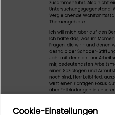
zusammenführt. Also nicht ei
Untersuchungsgegenstand: W
Vergleichende Wohlfahrtsstaa
Themengebiete.
Ich will mich aber auf den Be
Ich halte das, was im Moment 
Fragen, die wir - und denen w
deshalb der Schader-Stiftung
Jahr mit der nicht nur Arbeit
mir, bedeutendsten Arbeitsma
einen Soziologen und Armutsf
noch sind, Herr Leibfried, aus
wirft einen richtigen Fokus auf
über Entbindungen in unserer G
erschöpfte Gesellschaft. Und
sind vor allen Dingen bei de
Cookie-Einstellungen
nicht hier sind. Die sind vor