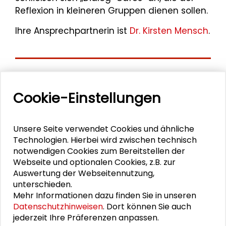
Reflexion in kleineren Gruppen dienen sollen.
Ihre Ansprechpartnerin ist
Dr. Kirsten Mensch
.
Aktuelle
Cookie-Einstellungen
Veranstaltungen
11. Internationale Waldkunstkonferenz
Unsere Seite verwendet Cookies und ähnliche
"Demokratischer Wald"
Technologien. Hierbei wird zwischen technisch
notwendigen Cookies zum Bereitstellen der
Webseite und optionalen Cookies, z.B. zur
Schlüsseltexte für die Wirtschaft von morgen
Auswertung der Webseitennutzung,
unterschieden.
Zusammen mehr erreichen – Zukunftsbündnis im
Mehr Informationen dazu finden Sie in unseren
Dialog
Datenschutzhinweisen
. Dort können Sie auch
jederzeit Ihre Präferenzen anpassen.
Schader-Festival 2026