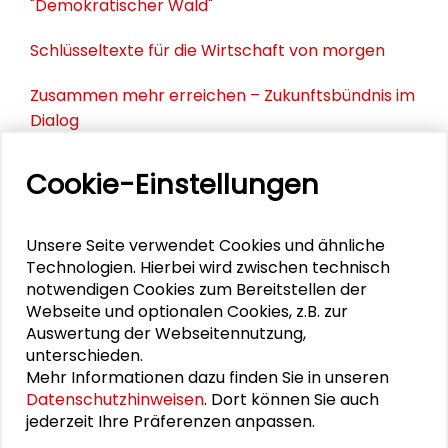
"Demokratischer Wald"
Schlüsseltexte für die Wirtschaft von morgen
Zusammen mehr erreichen – Zukunftsbündnis im
Dialog
Schader-Festival 2026
Cookie-Einstellungen
25. Runder Tisch Wissenschaftsstadt Darmstadt
Unsere Seite verwendet Cookies und ähnliche
Technologien. Hierbei wird zwischen technisch
notwendigen Cookies zum Bereitstellen der
PERSONEN IM KONTEXT
Webseite und optionalen Cookies, z.B. zur
Auswertung der Webseitennutzung,
Stella Lorenz
unterschieden.
Mehr Informationen dazu finden Sie in unseren
Datenschutzhinweisen
. Dort können Sie auch
jederzeit Ihre Präferenzen anpassen.
DOWNLOADS