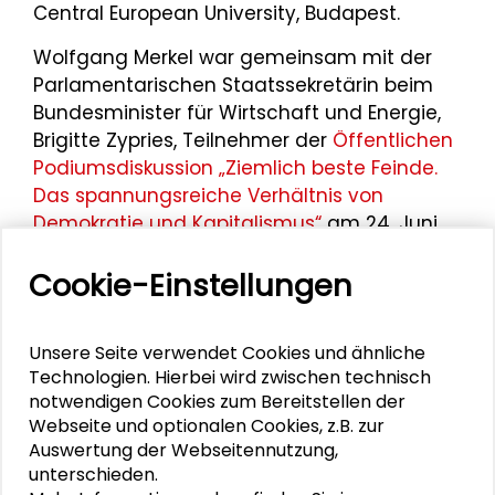
Central European University, Budapest.
Wolfgang Merkel war gemeinsam mit der
Parlamentarischen Staatssekretärin beim
Bundesminister für Wirtschaft und Energie,
Brigitte Zypries, Teilnehmer der
Öffentlichen
Podiumsdiskussion „Ziemlich beste Feinde.
Das spannungsreiche Verhältnis von
Demokratie und Kapitalismus“
am 24. Juni
2016 im Schader-Forum in Darmstadt.
Cookie-Einstellungen
Unsere Seite verwendet Cookies und ähnliche
Technologien. Hierbei wird zwischen technisch
notwendigen Cookies zum Bereitstellen der
Webseite und optionalen Cookies, z.B. zur
Auswertung der Webseitennutzung,
unterschieden.
Personen im Kontext