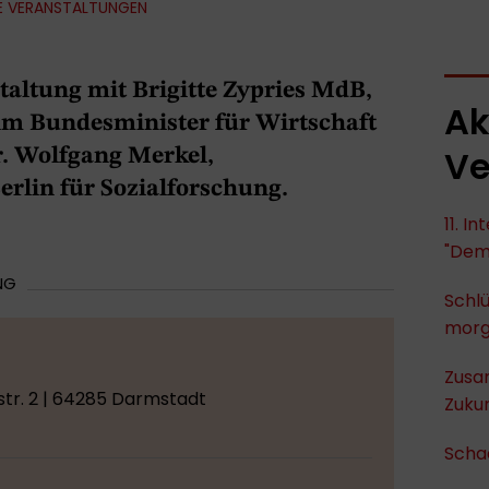
E VERANSTALTUNGEN
altung mit Brigitte Zypries MdB,
Ak
eim Bundesminister für Wirtschaft
Ve
r. Wolfgang Merkel,
rlin für Sozialforschung.
11. I
"Dem
NG
Schlü
mor
Zusa
tr. 2 | 64285 Darmstadt
Zukun
Scha