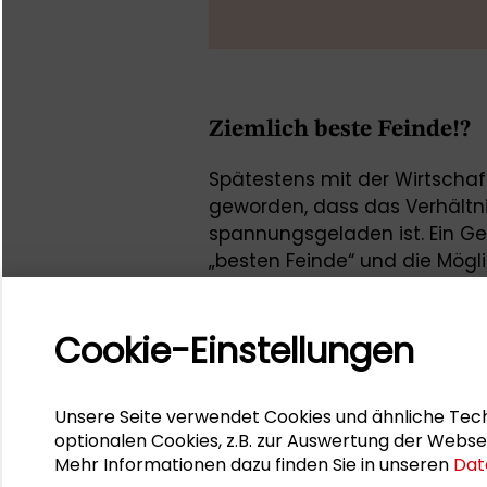
Ziemlich beste Feinde!?
Spätestens mit der Wirtschaft
geworden, dass das Verhältn
spannungsgeladen ist. Ein Ge
„besten Feinde“ und die Mögl
Verhältnisses aus Sicht der p
Prof. Dr. Wolfgang Merkel, 
Cookie-Einstellungen
Sozialforschung
Brigitte Zypries MdB, Parl.
Unsere Seite verwendet Cookies und ähnliche Tech
Wirtschaft und Energie
optionalen Cookies, z.B. zur Auswertung der Webse
Mehr Informationen dazu finden Sie in unseren
Dat
Moderation: Prof. Dr. Dirk 