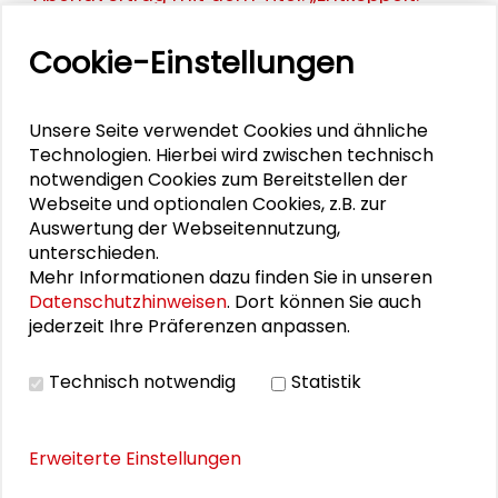
Kapitalismus und Demokratie im
neoliberalen Zeitalter“
im Rahmen der
Cookie-Einstellungen
Fachtagung „Ziemlich beste Feinde. Das
spannungsreiche Verhältnis von Demokratie
Unsere Seite verwendet Cookies und ähnliche
und Kapitalismus“ am 23. Juni 2016 im
Technologien. Hierbei wird zwischen technisch
Schader-Forum in Darmstadt.
notwendigen Cookies zum Bereitstellen der
Webseite und optionalen Cookies, z.B. zur
Auswertung der Webseitennutzung,
unterschieden.
Personen im Kontext
Mehr Informationen dazu finden Sie in unseren
Datenschutzhinweisen
. Dort können Sie auch
jederzeit Ihre Präferenzen anpassen.
Renate Mayntz
Fritz W. Scharpf
Technisch notwendig
Statistik
Armin Schäfer
Erweiterte Einstellungen
Dirk Jörke