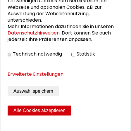
notwendigen Cookies zum Bereitstellen der
Webseite und optionalen Cookies, z.B. zur
Auswertung der Webseitennutzung,
unterschieden.
DOWNLOADS
Mehr Informationen dazu finden Sie in unseren
Datenschutzhinweisen
. Dort können Sie auch
Programm - Menschenrechte als
jederzeit Ihre Präferenzen anpassen.
geschichtspolitischer Topos (PDF)
Technisch notwendig
Statistik
Call for Papers (PDF)
Erweiterte Einstellungen
BILDERGALERIE
Auswahl speichern
Menschenrechte - Tagung 16.12.16
Alle Cookies akzeptieren
Seite drucken
Sitemap
Impressum
Datenschutz
© 2026 Schader-Stiftung