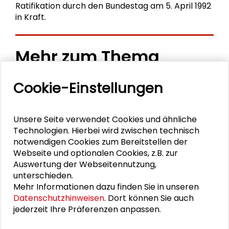
Ratifikation durch den Bundestag am 5. April 1992
in Kraft.
Mehr zum Thema
Menschenrechte | Globale Normen und lokale
Cookie-Einstellungen
Umsetzung
Unsere Seite verwendet Cookies und ähnliche
Textsammlung Kollapsologie
Technologien. Hierbei wird zwischen technisch
notwendigen Cookies zum Bereitstellen der
Abendveranstaltung: Menschenrechte von
Webseite und optionalen Cookies, z.B. zur
Menschen mit Behinderung
Auswertung der Webseitennutzung,
unterschieden.
Fachtagung: Menschenrechte von Menschen mit
Mehr Informationen dazu finden Sie in unseren
Behinderung
Datenschutzhinweisen
. Dort können Sie auch
jederzeit Ihre Präferenzen anpassen.
Menschenrechte und ihre Durchsetzbarkeit