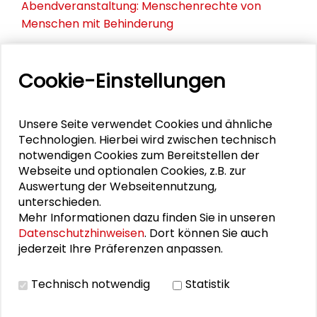
Abendveranstaltung: Menschenrechte von
Menschen mit Behinderung
Fachtagung: Menschenrechte von Menschen mit
Behinderung
Cookie-Einstellungen
Menschenrechte und ihre Durchsetzbarkeit
Unsere Seite verwendet Cookies und ähnliche
Technologien. Hierbei wird zwischen technisch
notwendigen Cookies zum Bereitstellen der
DOWNLOADS
Webseite und optionalen Cookies, z.B. zur
Auswertung der Webseitennutzung,
Andrea Schapper und Sina Schüssler -
unterschieden.
Menschenrechtsschutz jenseits staatlicher
Mehr Informationen dazu finden Sie in unseren
Grenzen (PDF)
Datenschutzhinweisen
. Dort können Sie auch
jederzeit Ihre Präferenzen anpassen.
Technisch notwendig
Statistik
THEMEN ZU DIESEM BEITRAG