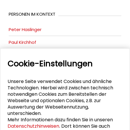
PERSONEN IM KONTEXT
Peter Haslinger
Paul Kirchhof
Joachim-Felix Leonhard
Cookie-Einstellungen
Jochen Partsch
Unsere Seite verwendet Cookies und ähnliche
Technologien. Hierbei wird zwischen technisch
notwendigen Cookies zum Bereitstellen der
DOWNLOADS
Webseite und optionalen Cookies, z.B. zur
Auswertung der Webseitennutzung,
Programm der Preisverleihung
unterschieden.
Preisrede von Prof. Dr. Dr. hc. Angelika Nußberger
Mehr Informationen dazu finden Sie in unseren
Datenschutzhinweisen
. Dort können Sie auch
Laudatio von Prof. Dr. Peter Haslinger