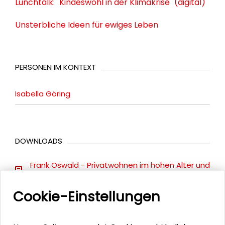
Lunchtalk: "Kindeswohl in der Klimakrise" (digital)
Unsterbliche Ideen für ewiges Leben
PERSONEN IM KONTEXT
Isabella Göring
DOWNLOADS
Frank Oswald - Privatwohnen im hohen Alter und
Demenz (PDF)
Cookie-Einstellungen
Johannes Pantel - Medizinische Versorgung bei
Demenz (PDF)
Isabella Goering - Stadtplanung und Demenz