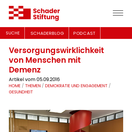
SUCHE
SCHADERBLOG
PODCAST
Versorgungswirklichkeit
von Menschen mit
Demenz
Artikel vom 05.09.2016
HOME
/
THEMEN
/
DEMOKRATIE UND ENGAGEMENT
/
GESUNDHEIT