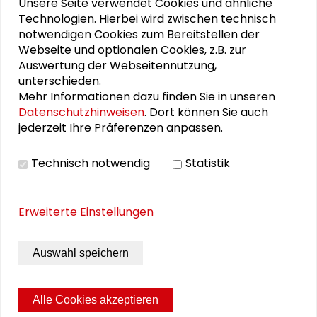
Unsere Seite verwendet Cookies und ähnliche
(PDF)
Technologien. Hierbei wird zwischen technisch
notwendigen Cookies zum Bereitstellen der
Dokumentation der Veranstaltungsreihe
Webseite und optionalen Cookies, z.B. zur
Demenz
Auswertung der Webseitennutzung,
unterschieden.
Mehr Informationen dazu finden Sie in unseren
BILDERGALERIE
Datenschutzhinweisen
. Dort können Sie auch
jederzeit Ihre Präferenzen anpassen.
Fachtagung: Versorgungswirklichkeit von
Menschen mit Demenz
Technisch notwendig
Statistik
Erweiterte Einstellungen
THEMEN ZU DIESEM BEITRAG
Gemeinwohl und Verantwortung
Auswahl speichern
Demographie und Strukturwandel
Gesundheit
Alle Cookies akzeptieren
Sozialer Wandel
Alter