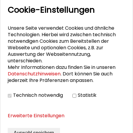
Gesellschaftswissenschaften und Praxis
Cookie-Einstellungen
(1988 - 2013)
In diesem Geschäft gibt es keine
Unsere Seite verwendet Cookies und ähnliche
Mathematik. 20 Jahre Schader-Stiftung
Technologien. Hierbei wird zwischen technisch
notwendigen Cookies zum Bereitstellen der
Webseite und optionalen Cookies, z.B. zur
Auswertung der Webseitennutzung,
unterschieden.
Mehr Informationen dazu finden Sie in unseren
THEMEN ZU DIESEM BEITRAG
Datenschutzhinweisen
. Dort können Sie auch
jederzeit Ihre Präferenzen anpassen.
Demokratie und Engagement
Gemeinwohl und Verantwortung
Technisch notwendig
Statistik
EINEN
Kommunikation und Kultur
Bildung
Corporate Social Responsibility
schaderblog
Erweiterte Einstellungen
KOMMENTAR HINTERLASSEN
Auswahl speichern