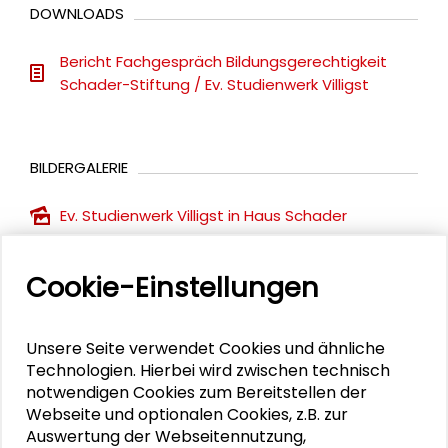
DOWNLOADS
Bericht Fachgespräch Bildungsgerechtigkeit
Schader-Stiftung / Ev. Studienwerk Villigst
BILDERGALERIE
Ev. Studienwerk Villigst in Haus Schader
Cookie-Einstellungen
PUBLIKATIONEN
Unsere Seite verwendet Cookies und ähnliche
Die Lehrgestalt der Soziologie in anderen
Technologien. Hierbei wird zwischen technisch
Studiengängen
notwendigen Cookies zum Bereitstellen der
Webseite und optionalen Cookies, z.B. zur
Auswertung der Webseitennutzung,
Werkstatt „Öffentliche Wissenschaft“ -