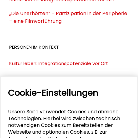
„Die Unerhörten“ – Partizipation in der Peripherie
– eine Filmvorführung
PERSONEN IM KONTEXT
Kultur leben: Integrationspotenziale vor Ort
Cookie-Einstellungen
PUBLIKATIONEN
Unsere Seite verwendet Cookies und ähnliche
Integrationspotenziale in kleinen Städten
Technologien. Hierbei wird zwischen technisch
und Landkreisen
notwendigen Cookies zum Bereitstellen der
Webseite und optionalen Cookies, z.B. zur
Erfolgreiche Integration im ländlichen