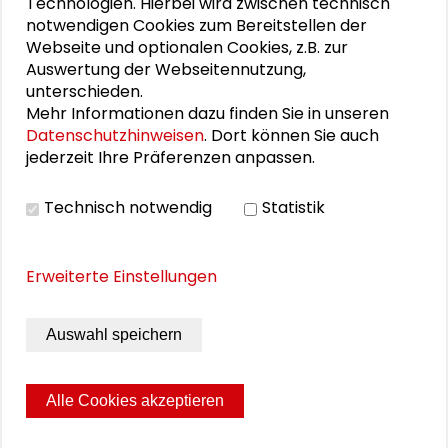
Technologien. Hierbei wird zwischen technisch
Hessen nach der Kommunalwahl
notwendigen Cookies zum Bereitstellen der
Webseite und optionalen Cookies, z.B. zur
Sara Lüttich
Auswertung der Webseitennutzung,
unterschieden.
Kultur leben: Integrationspotenziale vor Ort
Mehr Informationen dazu finden Sie in unseren
Datenschutzhinweisen
. Dort können Sie auch
„Die Unerhörten“ – Partizipation in der Peripherie
jederzeit Ihre Präferenzen anpassen.
– eine Filmvorführung
Technisch notwendig
Statistik
THEMEN ZU DIESEM BEITRAG
Erweiterte Einstellungen
Vielfalt und Integration
Demographie und Strukturwandel
Auswahl speichern
Gleichberechtigte Teilhabechancen
Alle Cookies akzeptieren
Integrationspotenziale
Ländlicher Raum
Seite drucken
Sitemap
Impressum
Datenschutz