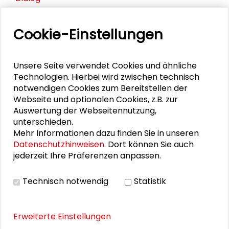
Hessen nach der Kommunalwahl
Cookie-Einstellungen
Sara Lüttich
Unsere Seite verwendet Cookies und ähnliche
Kultur leben: Integrationspotenziale vor Ort
Technologien. Hierbei wird zwischen technisch
notwendigen Cookies zum Bereitstellen der
„Die Unerhörten“ – Partizipation in der Peripherie
Webseite und optionalen Cookies, z.B. zur
– eine Filmvorführung
Auswertung der Webseitennutzung,
unterschieden.
Mehr Informationen dazu finden Sie in unseren
Datenschutzhinweisen
. Dort können Sie auch
PERSONEN IM KONTEXT
jederzeit Ihre Präferenzen anpassen.
Kultur leben: Integrationspotenziale vor Ort
Technisch notwendig
Statistik
Erweiterte Einstellungen
THEMEN ZU DIESEM BEITRAG