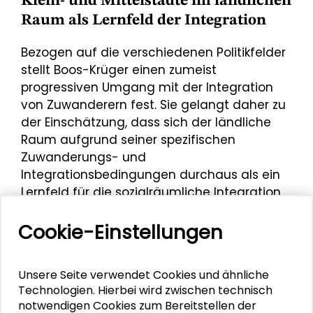
Klein- und Mittelstädte im ländlichen
Raum als Lernfeld der Integration
Bezogen auf die verschiedenen Politikfelder
stellt Boos-Krüger einen zumeist
progressiven Umgang mit der Integration
von Zuwanderern fest. Sie gelangt daher zu
der Einschätzung, dass sich der ländliche
Raum aufgrund seiner spezifischen
Zuwanderungs- und
Integrationsbedingungen durchaus als ein
Lernfeld für die sozialräumliche Integration
von Zuwanderern erweisen kann. Nicht
Cookie-Einstellungen
zuletzt deshalb sollte die Befassung damit
sowohl von Seiten der Wissenschaft als
auch von Seiten der Politik intensiviert
Unsere Seite verwendet Cookies und ähnliche
werden.
Technologien. Hierbei wird zwischen technisch
notwendigen Cookies zum Bereitstellen der