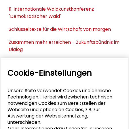
11. Internationale Waldkunstkonferenz
"Demokratischer Wald"
Schlüsseltexte für die Wirtschaft von morgen
Zusammen mehr erreichen – Zukunftsbündnis im
Dialog
Schader-Festival 2026
Cookie-Einstellungen
25. Runder Tisch Wissenschaftsstadt Darmstadt
Unsere Seite verwendet Cookies und ähnliche
Technologien. Hierbei wird zwischen technisch
PERSONEN IM KONTEXT
notwendigen Cookies zum Bereitstellen der
Webseite und optionalen Cookies, z.B. zur
Gesine Born
Auswertung der Webseitennutzung,
unterschieden.
Nouki
Mehr Informationen dazu finden Sie in unseren