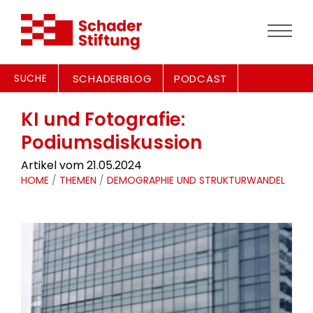
SUCHE
SCHADERBLOG
PODCAST
KI und Fotografie:
Podiumsdiskussion
Artikel vom 21.05.2024
HOME
/
THEMEN
/
DEMOGRAPHIE UND STRUKTURWANDEL