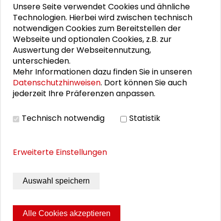
Unsere Seite verwendet Cookies und ähnliche
Technologien. Hierbei wird zwischen technisch
notwendigen Cookies zum Bereitstellen der
DOWNLOADS
Webseite und optionalen Cookies, z.B. zur
Auswertung der Webseitennutzung,
Programm der Preisverleihung
unterschieden.
Mehr Informationen dazu finden Sie in unseren
Preisrede von Prof. Dr. Nicole Deitelhoff
Datenschutzhinweisen
. Dort können Sie auch
Laudatio von Prof. Dr. Dr. h.c. Klaus von Beyme
jederzeit Ihre Präferenzen anpassen.
Verabschiedung von Prof. Dr. Nicole Deitelhoff
Technisch notwendig
Statistik
2024 – Rede von Prof. Dr. Otfried Jarren
Erweiterte Einstellungen
BILDERGALERIE
Auswahl speichern
Impressionen von der Preisverleihung
Alle Cookies akzeptieren