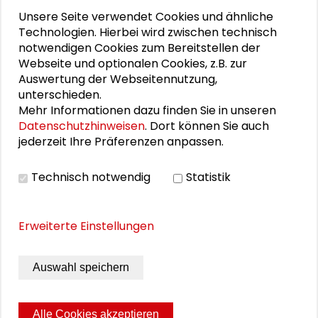
Unsere Seite verwendet Cookies und ähnliche
Technologien. Hierbei wird zwischen technisch
notwendigen Cookies zum Bereitstellen der
Webseite und optionalen Cookies, z.B. zur
Personen im Kontext
Auswertung der Webseitennutzung,
unterschieden.
Gabriele Abels
Mehr Informationen dazu finden Sie in unseren
Datenschutzhinweisen
. Dort können Sie auch
jederzeit Ihre Präferenzen anpassen.
Klaus-Dieter Altmeppen
Stephan Lessenich
Technisch notwendig
Statistik
Ursula Münch
Erweiterte Einstellungen
Stefan Selke
Auswahl speichern
Julian Wékel
Alle Cookies akzeptieren