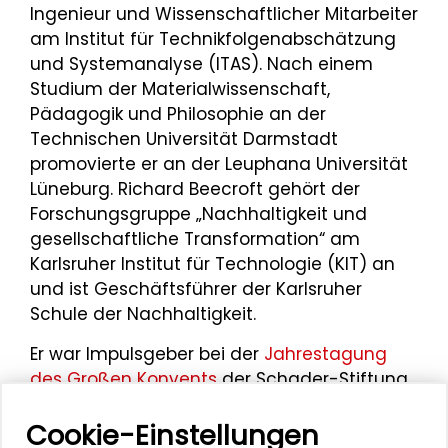
Ingenieur und Wissenschaftlicher Mitarbeiter
am Institut für Technikfolgenabschätzung
und Systemanalyse (ITAS). Nach einem
Studium der Materialwissenschaft,
Pädagogik und Philosophie an der
Technischen Universität Darmstadt
promovierte er an der Leuphana Universität
Lüneburg. Richard Beecroft gehört der
Forschungsgruppe „Nachhaltigkeit und
gesellschaftliche Transformation“ am
Karlsruher Institut für Technologie (KIT) an
und ist Geschäftsführer der Karlsruher
Schule der Nachhaltigkeit.
Er war Impulsgeber bei der
Jahrestagung
des Großen Konvents
der Schader-Stiftung
zum Thema „Normalität als Experiment“ am
Cookie-Einstellungen
29. Oktober 2021 sowie beim
„tF-Symposium