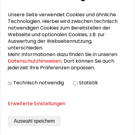
2022: Lösungen entwickeln und erproben“
am 17. März 2022.
Unsere Seite verwendet Cookies und ähnliche
Technologien. Hierbei wird zwischen technisch
notwendigen Cookies zum Bereitstellen der
Webseite und optionalen Cookies, z.B. zur
Personen im Kontext
Auswertung der Webseitennutzung,
unterschieden.
Mehr Informationen dazu finden Sie in unseren
Marius Albiez
Datenschutzhinweisen
. Dort können Sie auch
jederzeit Ihre Präferenzen anpassen.
Annika Fricke
Roger Häußling
Technisch notwendig
Statistik
Kirsten Mensch
Erweiterte Einstellungen
Regina Rhodius
Auswahl speichern
Hanna Zapp