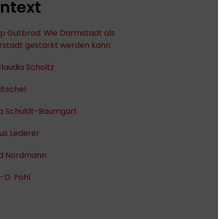
ntext
pp Gutbrod: Wie Darmstadt als
urstadt gestärkt werden kann
laudia Scholtz
itschel
la Schuldt-Baumgart
us Lederer
ed Nordmann
-D. Pohl