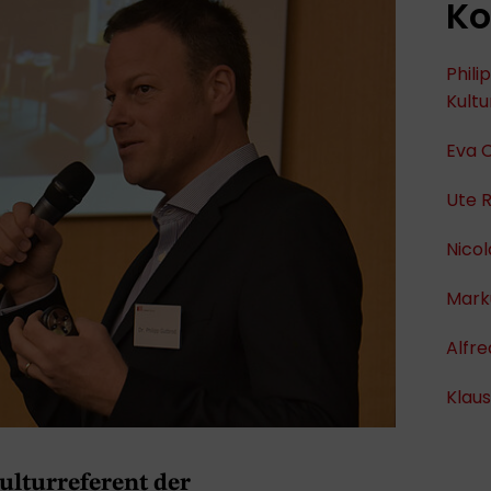
Ko
Phili
Kult
Eva C
Ute R
Nico
Mark
Alfr
Klaus
ulturreferent der