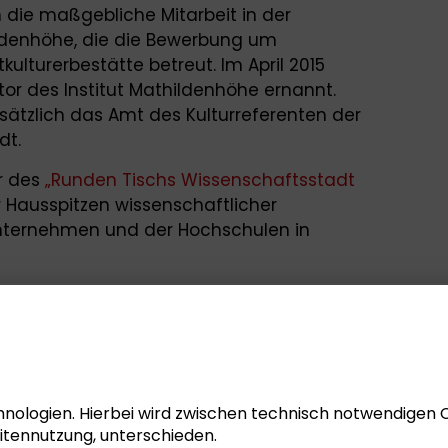
 die maßgebliche Mitarbeit in der
ldenhöhe, die die Bewerbung um
lturerbestätte betreut. Im April 2015
tor des Institut Mathildenhöhe ernannt.
ätzlich das Amt des Kulturreferenten der
dt.
er des
„Runden Tischs Wissenschaftsstadt
 Hausspitzen wissenschaftlicher
Unternehmen und der Hochschulen in
„Kunst und Natur“ der
6. Internationalen
über Natur?“
am 12. August 2016 im
tlichen Veranstaltung
tagswahl live“
am 24. September 2017 im
utbrod Teilnehmer der abschließenden
nologien. Hierbei wird zwischen technisch notwendigen 
itennutzung, unterschieden.