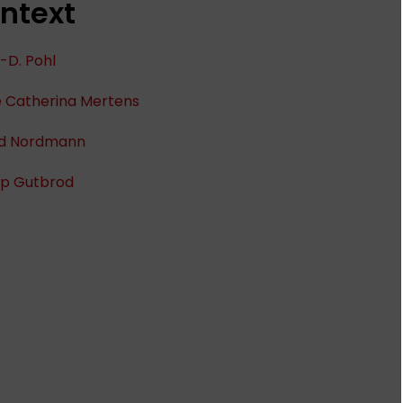
ntext
-D. Pohl
e Catherina Mertens
ed Nordmann
pp Gutbrod