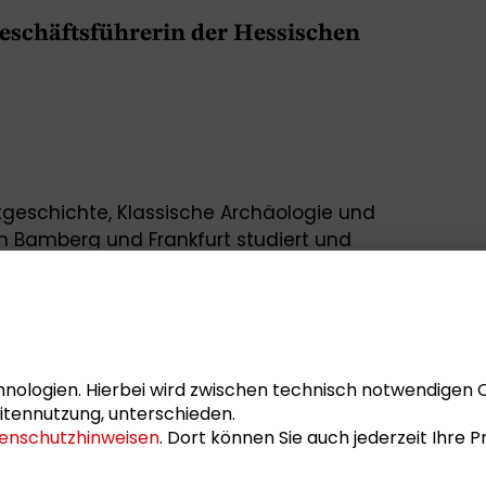
Geschäftsführerin der Hessischen
tgeschichte, Klassische Archäologie und
n Bamberg und Frankfurt studiert und
 Fragen der Kulturpolitik in Deutschland
 für die Hessische Kulturstiftung tätig.
 im Panel „Nachhaltigkeit und
 und Kunst“ anlässlich der
Jahrestagung
nologien. Hierbei wird zwischen technisch notwendigen 
ader-Stiftung
am 14. November 2014.
itennutzung, unterschieden.
lsgeberin im Panel „Kunst und Natur“ der
enschutzhinweisen
. Dort können Sie auch jederzeit Ihre
-Konferenz „Macht über Natur?“
am 12.