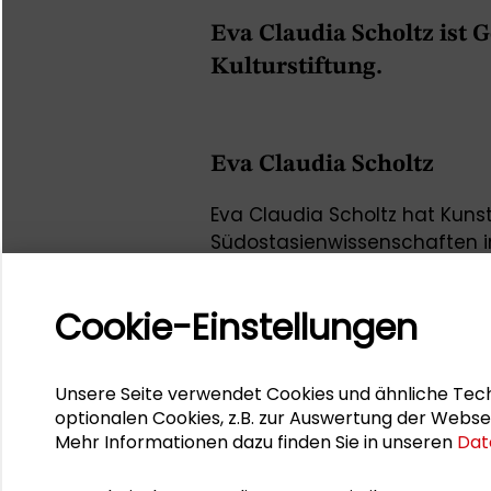
Eva Claudia Scholtz ist 
Kulturstiftung.
Eva Claudia Scholtz
Eva Claudia Scholtz hat Kuns
Südostasienwissenschaften i
beschäftigt sich seit 1990 mit
und in Europa. Seit 1991 ist sie
Cookie-Einstellungen
Sie hielt einen Impulsvortrag
Wertewandel in Wissenschaft
Unsere Seite verwendet Cookies und ähnliche Tech
des Großen Konvents der Sch
optionalen Cookies, z.B. zur Auswertung der Webse
Eva Claudia Scholtz war Impu
Mehr Informationen dazu finden Sie in unseren
Dat
6. Internationalen Waldkunst