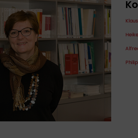
Ko
Klaus
Heik
Alfr
Phili