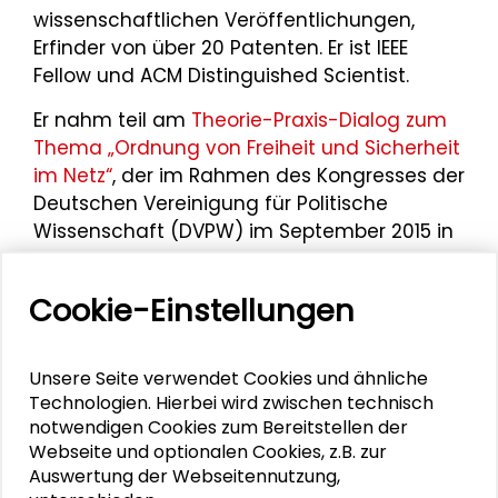
wissenschaftlichen Veröffentlichungen,
Erfinder von über 20 Patenten. Er ist IEEE
Fellow und ACM Distinguished Scientist.
Er nahm teil am
Theorie-Praxis-Dialog zum
Thema „Ordnung von Freiheit und Sicherheit
im Netz“
, der im Rahmen des Kongresses der
Deutschen Vereinigung für Politische
Wissenschaft (DVPW) im September 2015 in
Kooperation mit der Schader-Stiftung
stattfand. Zudem ist er kontinuierlich
Cookie-Einstellungen
beteiligt am
Runden Tisch
Wissenschaftsstadt Darmstadt
der
Schader-Stiftung.
Unsere Seite verwendet Cookies und ähnliche
Technologien. Hierbei wird zwischen technisch
notwendigen Cookies zum Bereitstellen der
Webseite und optionalen Cookies, z.B. zur
Auswertung der Webseitennutzung,