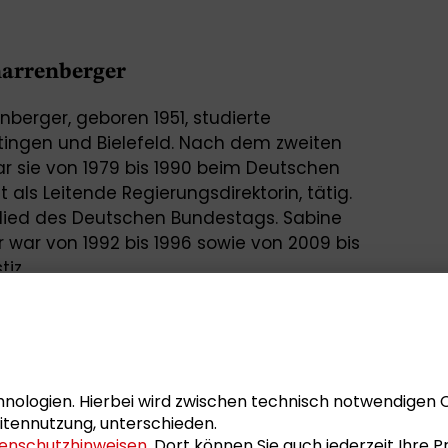
narrenberger
berger, geboren 1951, studierte
tingen und Bielefeld. Nach dem zweiten
r sie von 1979 bis 1990 beim Deutschen
 als Leitende Regierungsdirektorin, tätig.
tglied des Deutschen Bundestags. Sabine
war von 1992 bis 1996 sowie von 2009 bis
iz.
theusser-Schnarrenberger dem Google-
Vergessen“ an. Sie ist seit 2014 Mitglied
aumann-Stiftung für die Freiheit.
Thema
„Ordnung von Freiheit und
nologien. Hierbei wird zwischen technisch notwendigen 
e-Praxis-Dialog“
beim Kongress der
itennutzung, unterschieden.
enschutzhinweisen
. Dort können Sie auch jederzeit Ihre