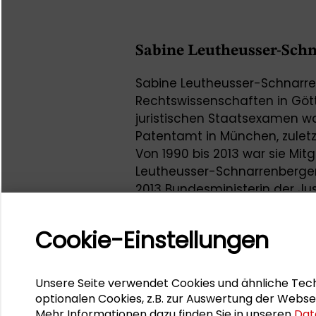
Sabine Leutheusser-Sch
Sabine Leutheusser-Schnarren
Rechtswissenschaften in Göt
juristischen Staatsexamen wa
Patentamt in München, zuletzt
Von 1990 bis 2013 war sie Mi
Leutheusser-Schnarrenberger 
2013 Bundesministerin der Just
Seit 2014 gehört Sabine Leu
Cookie-Einstellungen
Expertenbeirat zum „Recht auf 
des Vorstands der Friedrich-N
Sie nahm am Plenum zum 
Unsere Seite verwendet Cookies und ähnliche Tech
Sicherheit im Netz: ein Theori
optionalen Cookies, z.B. zur Auswertung der Webse
Mehr Informationen dazu finden Sie in unseren
Dat