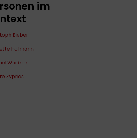
rsonen im
ntext
stoph Bieber
ette Hofmann
ael Waidner
tte Zypries