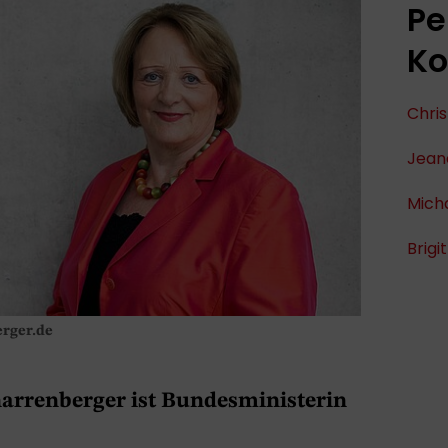
Pe
Ko
Chri
Jean
Mich
Brigi
rger.de
arrenberger ist Bundesministerin