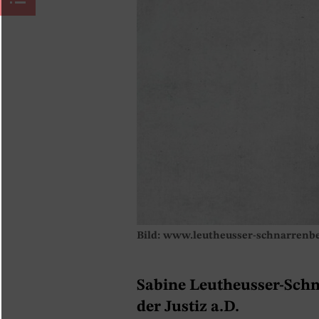
Bild: www.leutheusser-schnarrenbe
Sabine Leutheusser-Schn
der Justiz a.D.