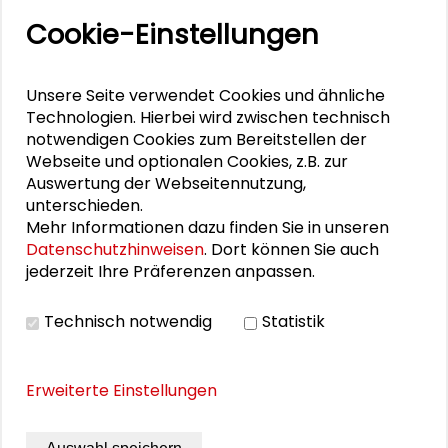
Cookie-Einstellungen
Sie war Teilnehmerin des
Theorie-Praxis-
Dialogs zum Thema „Ordnung von Freiheit
und Sicherheit im Netz“
, der im Rahmen des
Unsere Seite verwendet Cookies und ähnliche
Kongresses der Deutschen Vereinigung für
Technologien. Hierbei wird zwischen technisch
Politische Wissenschaft (DVPW) im
notwendigen Cookies zum Bereitstellen der
Webseite und optionalen Cookies, z.B. zur
September 2015 in Kooperation mit der
Auswertung der Webseitennutzung,
Schader-Stiftung an der Universität
unterschieden.
Duisburg-Essen stattfand.
Mehr Informationen dazu finden Sie in unseren
Datenschutzhinweisen
. Dort können Sie auch
jederzeit Ihre Präferenzen anpassen.
Personen im Kontext
Technisch notwendig
Statistik
Christoph Bieber
Erweiterte Einstellungen
Sabine Leutheusser-Schnarrenberger