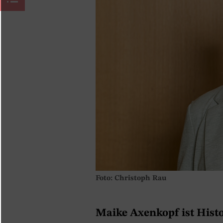
Foto: Christoph Rau
Maike Axenkopf ist Histo