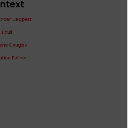
ntext
ander Deppert
 Pauli
lena Geugjes
tian Fellner