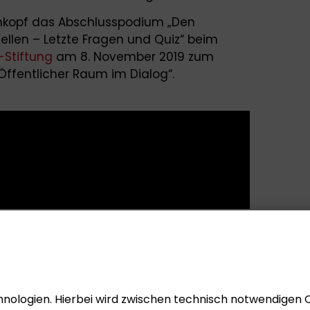
enkopf das Abschlusspodium „Den
ellen – Letzte Fragen und Quiz“ beim
-Stiftung
am 8. November 2019 zum
Öffentlicher Raum im Dialog“.
nologien. Hierbei wird zwischen technisch notwendigen 