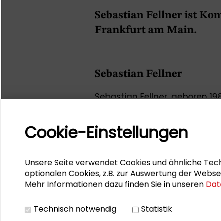
Sebastian Fellner ist K
Frankfurt am Main.
Sebastian Fellner
Sebastian Fellner, geboren 1988
Kommunikationsberatung BCC 
Baustellenkommunikation. Er v
Cookie-Einstellungen
gegenüber der Öffentlichkeit.
Wissenschaftlicher Mitarbeite
Mitarbeiter der Schader-Stif
Unsere Seite verwendet Cookies und ähnliche Tech
Technischen Universität Darms
optionalen Cookies, z.B. zur Auswertung der Webse
den Masterstudiengang Gover
Mehr Informationen dazu finden Sie in unseren
Dat
Zuvor studierte er Sozial- 
Universität Augsburg.
Technisch notwendig
Statistik