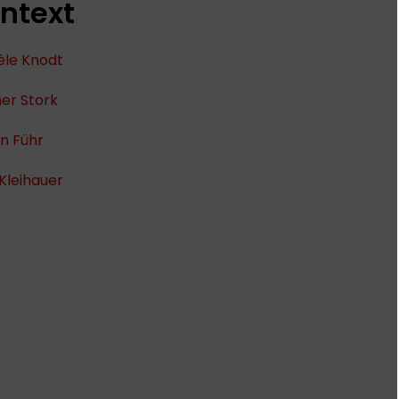
ntext
èle Knodt
er Stork
n Führ
 Kleihauer