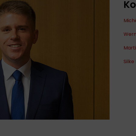
Ko
Mich
Wern
Marti
Silke