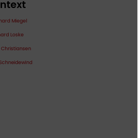
ntext
hard Miegel
hard Loske
 Christiansen
Schneidewind