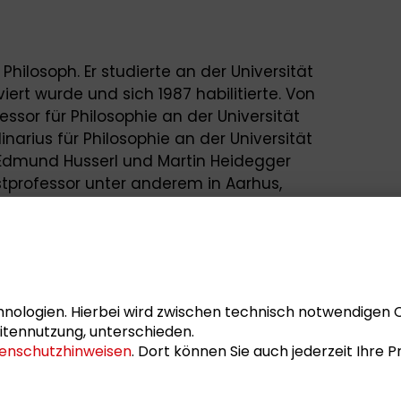
Philosoph. Er studierte an der Universität
iert wurde und sich 1987 habilitierte. Von
fessor für Philosophie an der Universität
inarius für Philosophie an der Universität
l Edmund Husserl und Martin Heidegger
astprofessor unter anderem in Aarhus,
und Rom. Seit 2002 gab er das
ermeneutik heraus, seit 2013 war er
forschungsbereichs „Muße. Konzepte,
sität Freiburg. Er war Herausgeber des
r Hermeneutik“.
nologien. Hierbei wird zwischen technisch notwendigen 
m 1. Dezember 2014 die
Dinnerspeech
itennutzung, unterschieden.
enschutzhinweisen
. Dort können Sie auch jederzeit Ihre
 gutes Leben“
im Rahmen des
ein für neuen Wohlstand“
, einer
kunft mit der Schader-Stiftung.