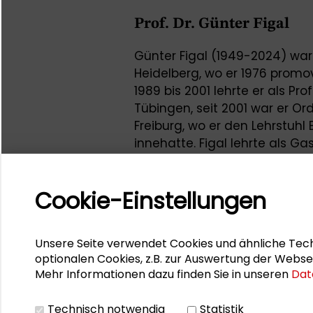
Prof. Dr. Günter Figal
Günter Figal (1949-2024) war 
Heidelberg, wo er 1976 promov
1989 bis 2001 lehrte er als Pro
Tübingen, seit 2001 war er Ord
Freiburg, wo er den Lehrstuh
innehatte. Figal lehrte als G
Leuven, Nishinomiya, Boston 
Internationale Jahrbuch für H
Cookie-Einstellungen
zweiter Sprecher des Sonder
Räume, Figuren“ an der Univer
„Internationalen Jahrbuchs fü
Unsere Seite verwendet Cookies und ähnliche Tech
Prof. Dr. Günter Figal hielt a
optionalen Cookies, z.B. zur Auswertung der Webse
Mehr Informationen dazu finden Sie in unseren
Dat
„Bedeutung von Muße für ein
Symposiums „Neues Bewussts
Technisch notwendig
Statistik
Kooperation des Denkwerks Zu