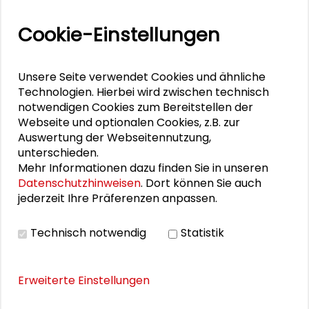
Personen im Kontext
Cookie-Einstellungen
Bettina Brohmann
Alexander Gemeinhardt
Unsere Seite verwendet Cookies und ähnliche
Technologien. Hierbei wird zwischen technisch
Ulf Matthiesen
notwendigen Cookies zum Bereitstellen der
Webseite und optionalen Cookies, z.B. zur
Monika Meyer
Auswertung der Webseitennutzung,
unterschieden.
Klaus Töpfer
Mehr Informationen dazu finden Sie in unseren
Datenschutzhinweisen
. Dort können Sie auch
jederzeit Ihre Präferenzen anpassen.
PUBLIKATIONEN
Technisch notwendig
Statistik
Nachhaltigkeit im Dialog. Dokumentation
Erweiterte Einstellungen
des Großen Konvents der Schader-
Stiftung 2014